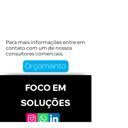
Gaxeta
Para mais informações 
Para mais informações entre em
contato com um de nossos
entre em contato com 
consultores comerciais.
um de nossos consultores 
Orçamento
comerciais.
FOCO EM
SOLUÇÕES