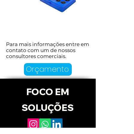
Kit Anel O'ring
Para mais informações 
Para mais informações entre em
contato com um de nossos
entre em contato com 
consultores comerciais.
um de nossos consultores 
Orçamento
comerciais.
FOCO EM
SOLUÇÕES